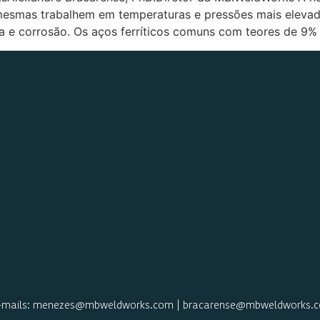
 mesmas trabalhem em temperaturas e pressões mais eleva
ia e corrosão. Os aços ferríticos comuns com teores de 9%
 | E-mails: menezes@mbweldworks.com | bracarense@mbweldworks.