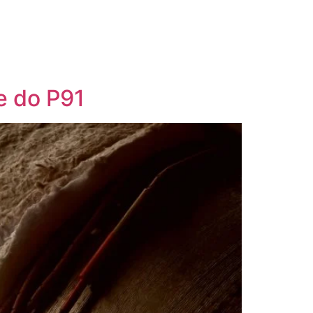
e do P91