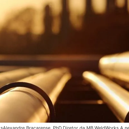
Alexandre Bracarense, PhD.Diretor da MB.WeldWorks A nec