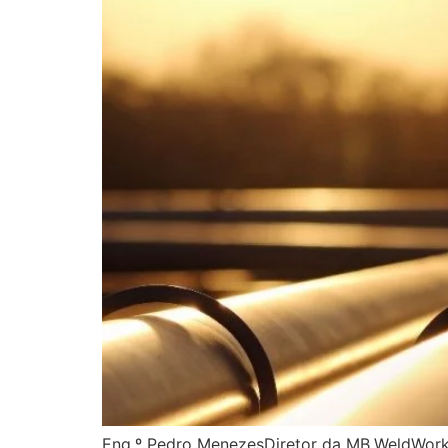
Eng.º Pedro MenezesDiretor da MB.WeldWorks