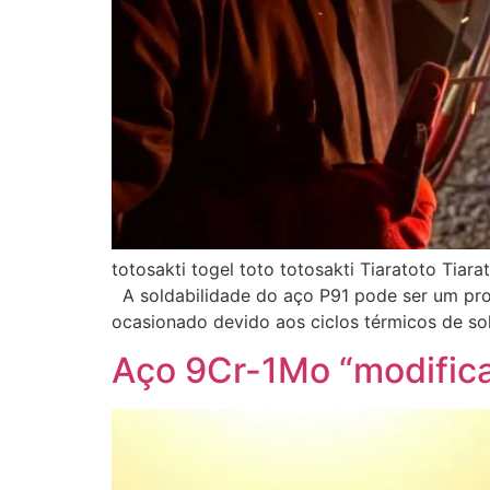
totosakti togel toto totosakti Tiaratoto Ti
A soldabilidade do aço P91 pode ser um probl
ocasionado devido aos ciclos térmicos de so
Aço 9Cr-1Mo “modificad