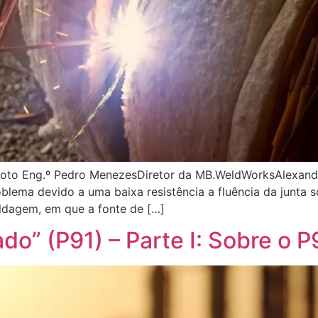
aratoto Eng.º Pedro MenezesDiretor da MB.WeldWorksAlexan
ema devido a uma baixa resistência a fluência da junta so
ldagem, em que a fonte de […]
o” (P91) – Parte I: Sobre o P