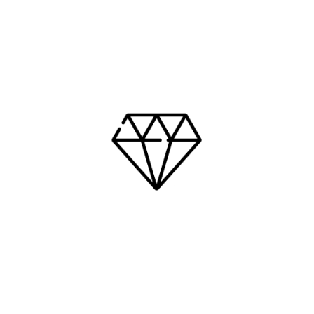
Sendo coerente com o combinado e aplicando as
boas práticas na gestão dos colaboradores e,
também, valorizando nossos parceiros e clientes.
Inconformismo
Com atenção aos detalhes, buscando um
planejamento de excelência, com precisão nas
atividades para gerar resultados positivos, que