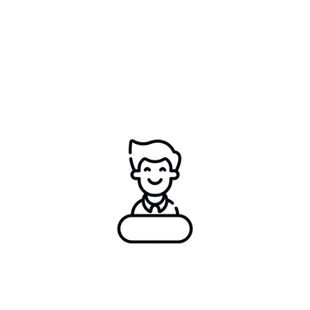
Inovadora
Praticando o exercício de melhorar e ajustar o
fluxo e metodologia de trabalho de acordo com a
necessidade do mercado, trazendo inovação de
forma sólida, precisa e confiável aos processos e
procedimentos de soldagem.
Valorização do
ser humano