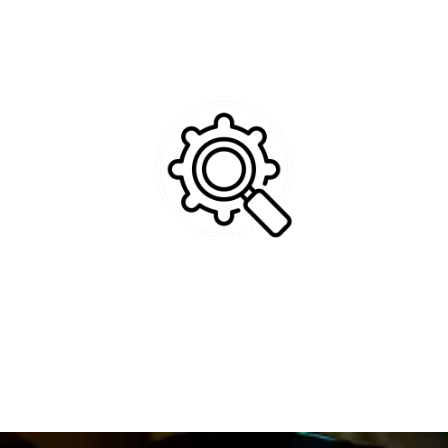
clientes com satisfação.
Otimização
foco de atuação
Deixando evidentes as metas, objetivos e onde
queremos chegar.