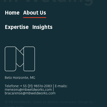
Home
About Us
Expertise
Insights
Belo Horizonte, MG
Telefone: + 55 (31) 98516-2083 | E-mails:
menezes@mbweldworks.com |
bracarense@mbweldworks.com
© MB.WeldWorks. Todos os direitos reservados. Design by ♡